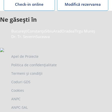
Check-in online
Modifică rezervarea
Ne găsești în
București
Constanța
Sibiu
Arad
Oradea
Tîrgu Mureș
Dr. Tr. Severin
Suceava
Apel de Proiecte
Politica de confidențialitate
Termeni și condiții
Coduri GDS
Cookies
ANPC
ANPC-SAL