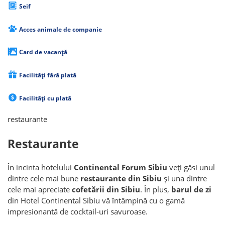
Seif
Acces animale de companie
Card de vacanță
Facilități fără plată
Facilități cu plată
restaurante
Restaurante
În incinta hotelului
Continental Forum Sibiu
veți găsi unul
dintre cele mai bune
restaurante din Sibiu
și una dintre
cele mai apreciate
cofetării din Sibiu
. În plus,
barul de zi
din Hotel Continental Sibiu vă întâmpină cu o gamă
impresionantă de cocktail-uri savuroase.