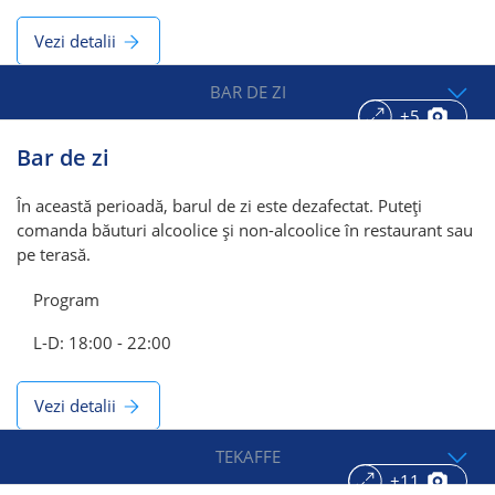
Vezi detalii
BAR DE ZI
+5
Bar de zi
În această perioadă, barul de zi este dezafectat. Puteți
comanda băuturi alcoolice și non-alcoolice în restaurant sau
pe terasă.
Program
L-D: 18:00 - 22:00
Vezi detalii
TEKAFFE
+11