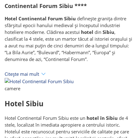
Continental Forum Sibiu ****
Hotel Continental Forum Sibiu
definește granița dintre
sfârșitul epocii hanului medieval și începutul industriei
hoteliere moderne. Clădirea acestui
hotel
din
Sibiu
,
clasificat la 4 stele, este un martor tăcut al istoriei orașului și
a avut nu mai puțin de cinci denumiri de-a lungul timpului:
“La Bila Aurie”, “Bulevard”, “Habermann”, “Europa” și
denumirea de azi, “Continental Forum”.
Citește mai mult
+9
camere
Hotel Sibiu
Hotel Continental Forum Sibiu este un
hotel în Sibiu
de 4
stele, localizat în imediata apropiere a centrului istoric.
Hotelul este recunoscut pentru serviciile de calitate pe care