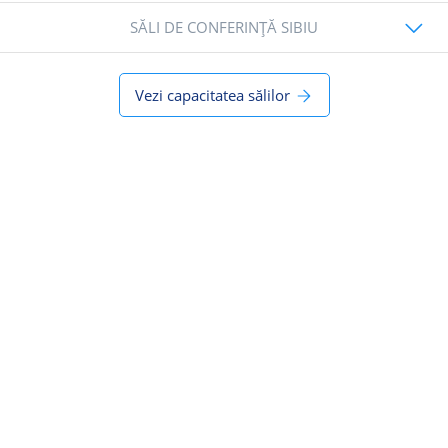
SĂLI DE CONFERINȚĂ SIBIU
Vezi capacitatea sălilor
Sala Paris
Sala Paris, compusă din 3 module, este cea mai încăpătoare
sală de conferințe și poate fi adaptată mai multor tipuri de
evenimente.
Sala are 216 mp și este locația perfectă pentru evenimente
private, evenimente corporate, congrese sau întâlniri
discrete.
Sala Eiffel, una dintre partițiile sălii Paris, te duce cu gândul
la atmosfera pariziană, datorită luminatoarelor din tavan, în
formă de piramidă.