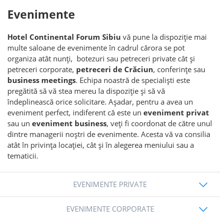
Evenimente
Hotel Continental Forum Sibiu
vă pune la dispoziție mai
multe saloane de evenimente în cadrul cărora se pot
organiza atât nunți, botezuri sau petreceri private cât și
petreceri corporate,
petreceri de Crăciun
, conferințe sau
business meetings
. Echipa noastră de specialiști este
pregătită să vă stea mereu la dispoziție și să vă
îndeplinească orice solicitare. Așadar, pentru a avea un
eveniment perfect, indiferent că este un
eveniment privat
sau un
eveniment business
, veți fi coordonat de către unul
dintre managerii noștri de evenimente. Acesta vă va consilia
atât în privința locației, cât și în alegerea meniului sau a
tematicii.
EVENIMENTE PRIVATE
EVENIMENTE CORPORATE