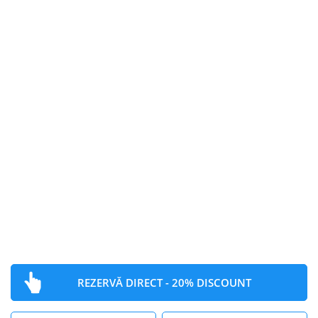
De la ora 15:00
Check-out
Până la ora 12:00
Continental Hotels – Sediul Central
+40 372 121 721
reservation@continentalhotels.ro
sales@continentalhotels.ro
REZERVĂ DIRECT - 20% DISCOUNT