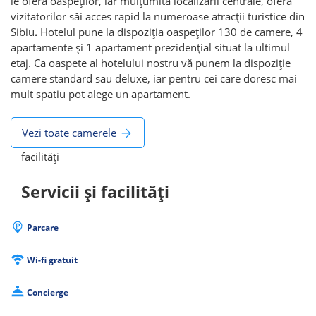
le oferă oaspeților, iar mulțumită localizării centrale, oferă
vizitatorilor săi acces rapid la numeroase atracții turistice din
Sibiu
.
Hotelul pune la dispoziția oaspeților 130 de camere, 4
apartamente și 1 apartament prezidențial situat la ultimul
etaj. Ca oaspete al hotelului nostru vă punem la dispoziție
camere standard sau deluxe, iar pentru cei care doresc mai
mult spatiu pot alege un apartament.
Vezi toate camerele
facilități
Servicii și facilități
Parcare
Wi-fi gratuit
Concierge