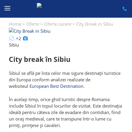
Sari
la
conținut
Home
>
Oferte
>
Oferte cazare
>
City Break in Sibiu
+2
Sibiu
City break în Sibiu
Sibiul se află pe lista celor mai sigure destinații turistice
din Europa conform analizei realizate de
websiteul
European Best Destination
.
În același timp, orice ghid turistic despre Romania
include Sibiul în topul locurilor de vizitat. Este destinația
ideală pentru câteva zile de evadare din contidian, fiind
un oraș medieval, care te transpune într-o lume cu
prinți, prințese și cavaleri.