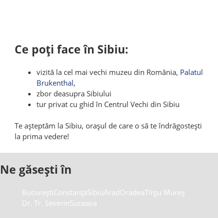
Ce poți face în Sibiu:
vizită la cel mai vechi muzeu din România,
Palatul
Brukenthal
,
zbor deasupra Sibiului
tur privat cu ghid în Centrul Vechi din Sibiu
Te așteptăm la Sibiu, orașul de care o să te îndrăgostești
la prima vedere!
Ne găsești în
București
Constanța
Sibiu
Arad
Oradea
Tîrgu Mureș
Dr. Tr. Severin
Suceava